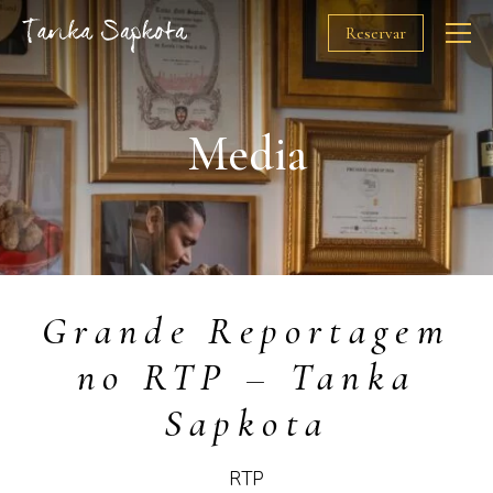
Reservar
O Chef
Media
Restaurantes
Prémios
Grande Reportagem
Solidariedade
no RTP – Tanka
Media
Sapkota
Gift Cards
RTP