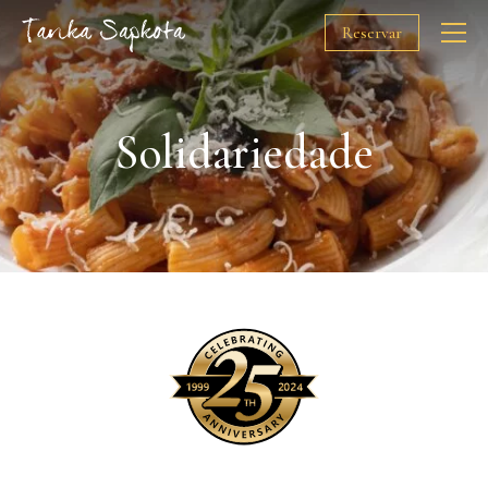
Reservar
O Chef
Solidariedade
Restaurantes
Prémios
Solidariedade
Media
Gift Cards