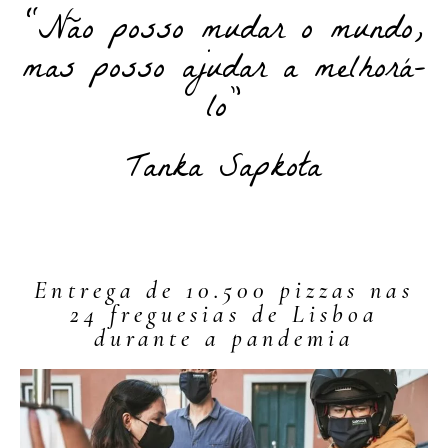
“Não posso mudar o mundo,
mas posso ajudar a melhorá-
PT
lo”
PT
EN
Tanka Sapkota
Entrega de 10.500 pizzas nas
24 freguesias de Lisboa
durante a pandemia