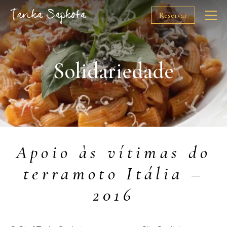
Reservar
O Chef
Solidariedade
Restaurantes
Prémios
Apoio às vítimas do
Solidariedade
terramoto Itália –
Media
2016
Gift Cards