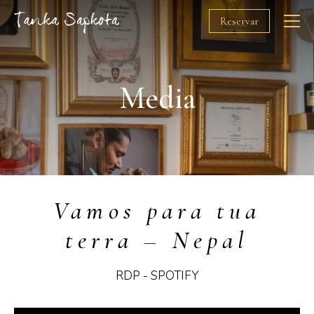
Reservar
O Chef
Media
Restaurantes
Prémios
Vamos para tua
Solidariedade
terra – Nepal
Media
RDP - SPOTIFY
Gift Cards