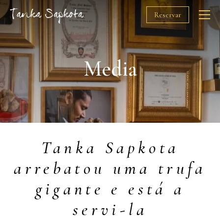
Reservar
O Chef
Media
Restaurantes
Prémios
Tanka Sapkota
Solidariedade
arrebatou uma trufa
Media
gigante e está a
Gift Cards
servi-la