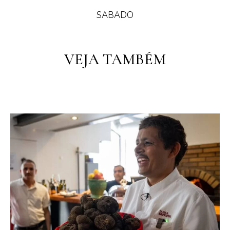
SABADO
PT
VEJA TAMBÉM
PT
EN