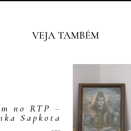
VEJA TAMBÉM
em no RTP –
nka Sapkota