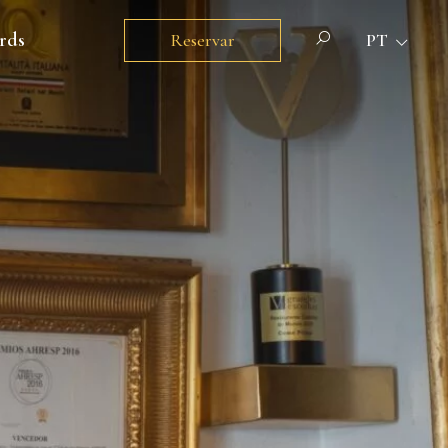
rds
Reservar
PT
PT
EN