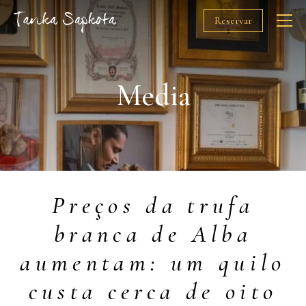
Reservar
O Chef
Media
Restaurantes
Prémios
Preços da trufa
Solidariedade
branca de Alba
Media
aumentam: um quilo
Gift Cards
custa cerca de oito