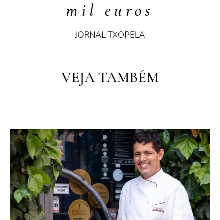
mil euros
JORNAL TXOPELA
PT
PT
EN
VEJA TAMBÉM