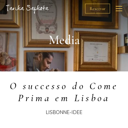
Reservar
O Chef
Media
Restaurantes
Prémios
O successo do Come
Solidariedade
Prima em Lisboa
Media
LISBONNE-IDEE
Gift Cards