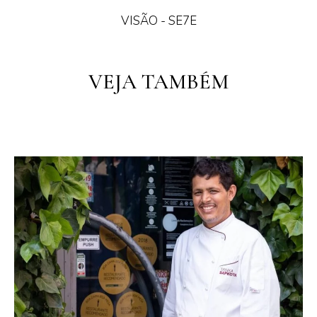
VISÃO - SE7E
PT
VEJA TAMBÉM
PT
EN