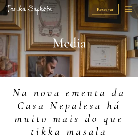
Reservar
O Chef
Media
Restaurantes
Prémios
Na nova ementa da
Solidariedade
Casa Nepalesa há
Media
muito mais do que
Gift Cards
tikka masala