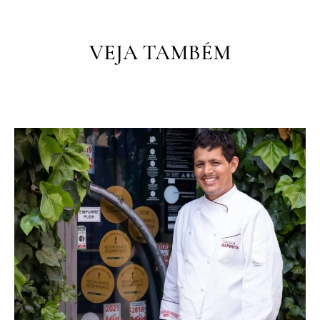
VEJA TAMBÉM
PT
PT
EN