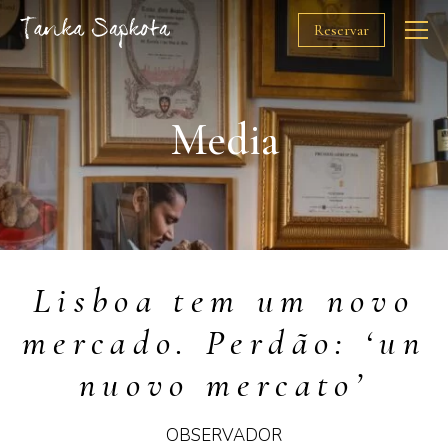
Reservar
O Chef
Media
Restaurantes
Prémios
Lisboa tem um novo
Solidariedade
mercado. Perdão: ‘un
Media
nuovo mercato’
Gift Cards
OBSERVADOR