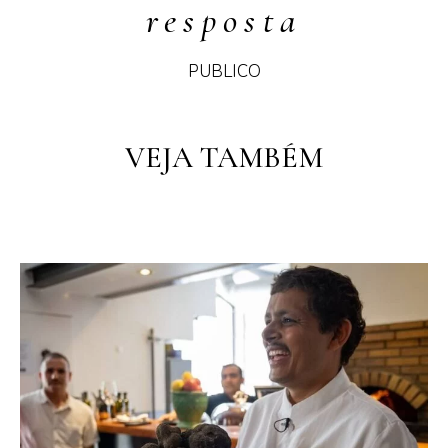
resposta
PUBLICO
PT
PT
EN
VEJA TAMBÉM