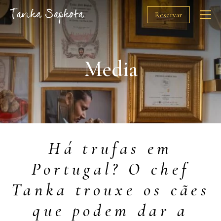
Reservar
O Chef
Media
Restaurantes
Prémios
Há trufas em
Solidariedade
Portugal? O chef
Media
Tanka trouxe os cães
Gift Cards
que podem dar a