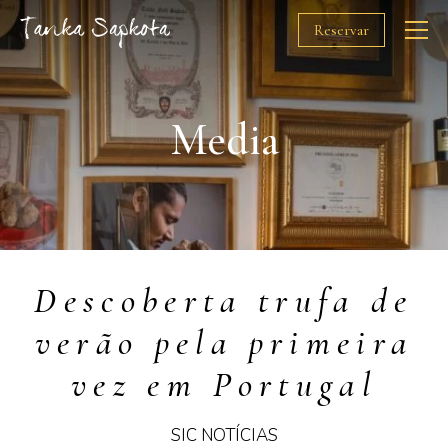
Reservar
O Chef
Media
Restaurantes
Prémios
Descoberta trufa de
Solidariedade
verão pela primeira
Media
vez em Portugal
Gift Cards
SIC NOTÍCIAS