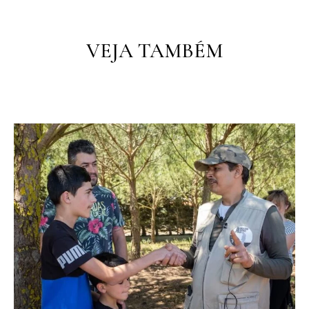
VEJA TAMBÉM
PT
PT
EN