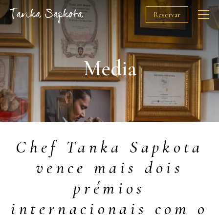
Reservar
O Chef
Media
Restaurantes
Prémios
Chef Tanka Sapkota
Solidariedade
vence mais dois
Media
prémios
Gift Cards
internacionais com o