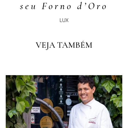
seu Forno d’Oro
LUX
PT
PT
EN
VEJA TAMBÉM