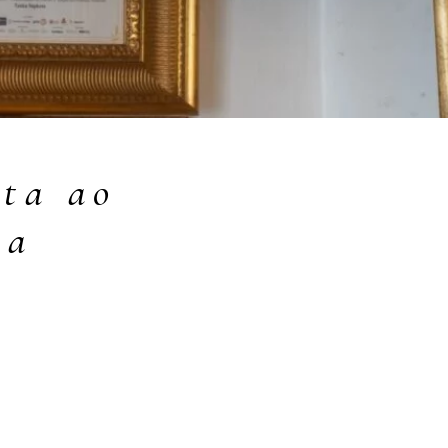
lta ao
oa