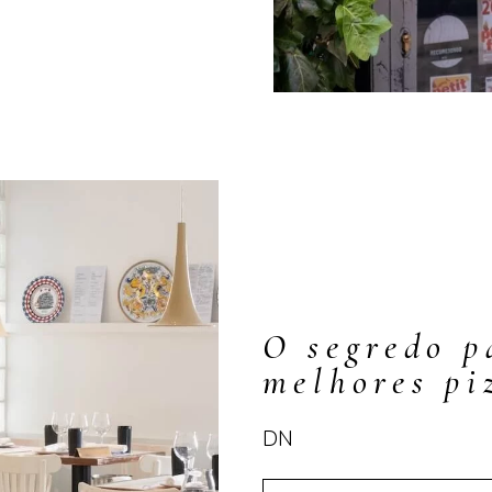
O segredo p
melhores pi
DN