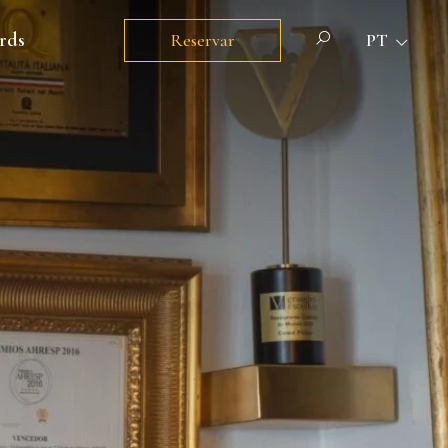
rds
Reservar
PT
PT
EN